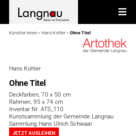
Zum
Inhalt
Tog
springen
Nav
Künstler:innen <
Hans Kohler <
Ohne Titel
Kü
K
Hans Kohler
Ohne Titel
A
Deckfarben, 70 x 50 cm
Rahmen, 95 x 74 cm
Hi
Inventar Nr. ATS_110
Kunstsammlung der Gemeinde Langnau
K
Sammlung Hans Ulrich Schwaar
JETZT AUSLEIHEN