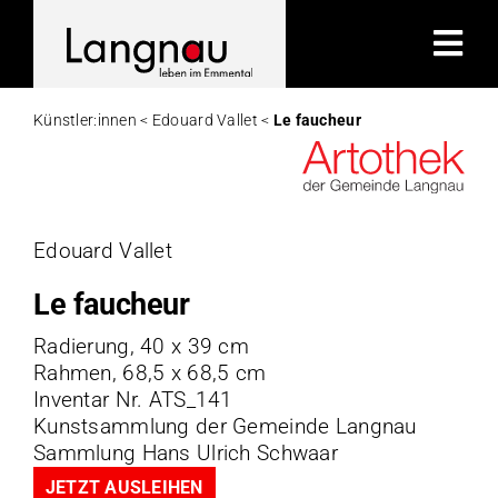
Zum
Inhalt
Tog
springen
Nav
Künstler:innen <
Edouard Vallet <
Le faucheur
Kü
K
Edouard Vallet
Le faucheur
A
Radierung, 40 x 39 cm
Rahmen, 68,5 x 68,5 cm
Hi
Inventar Nr. ATS_141
Kunstsammlung der Gemeinde Langnau
K
Sammlung Hans Ulrich Schwaar
JETZT AUSLEIHEN