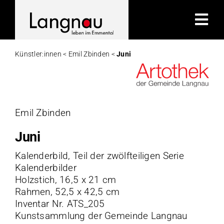
Zum
Inhalt
Tog
springen
Nav
Künstler:innen <
Emil Zbinden <
Juni
Kü
K
Emil Zbinden
Juni
A
Kalenderbild, Teil der zwölfteiligen Serie
Kalenderbilder
Hi
Holzstich, 16,5 x 21 cm
Rahmen, 52,5 x 42,5 cm
K
Inventar Nr. ATS_205
Kunstsammlung der Gemeinde Langnau