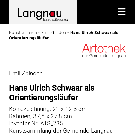
Zum
Inhalt
Tog
springen
Nav
Künstler:innen <
Emil Zbinden <
Hans Ulrich Schwaar als
Orientierungsläufer
Kü
K
Emil Zbinden
A
Hans Ulrich Schwaar als
Orientierungsläufer
Hi
Kohlezeichnung, 21 x 12,3 cm
Rahmen, 37,5 x 27,8 cm
K
Inventar Nr. ATS_235
Kunstsammlung der Gemeinde Langnau