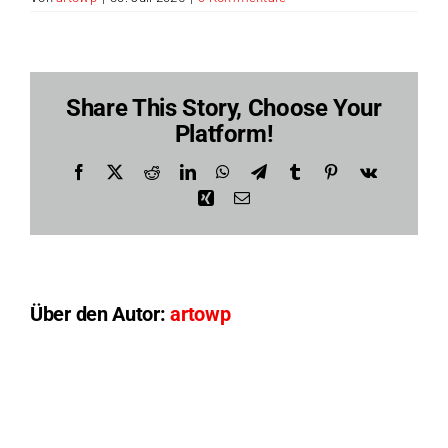
Share This Story, Choose Your
Platform!
Facebook
X
Reddit
LinkedIn
WhatsApp
Telegram
Tumblr
Pinterest
Vk
Xing
E-
Mail
Über den Autor:
artowp