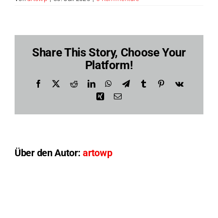
Share This Story, Choose Your
Platform!
Facebook
X
Reddit
LinkedIn
WhatsApp
Telegram
Tumblr
Pinterest
Vk
Xing
E-
Mail
Über den Autor:
artowp