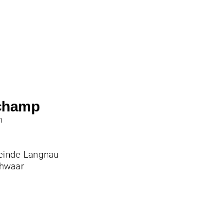
 champ
m
inde Langnau
chwaar