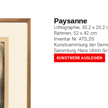
und 1964 nimmt er an der documenta in Kassel teil. 
 handeln vom Leben der Bauern und Winzer in seine
Paysanne
Lithographie, 30,2 x 20,2
Rahmen, 52 x 42 cm
Inventar Nr. ATS_05
Kunstsammlung der Geme
Sammlung Hans Ulrich S
KUNSTWERK AUSLEIHEN