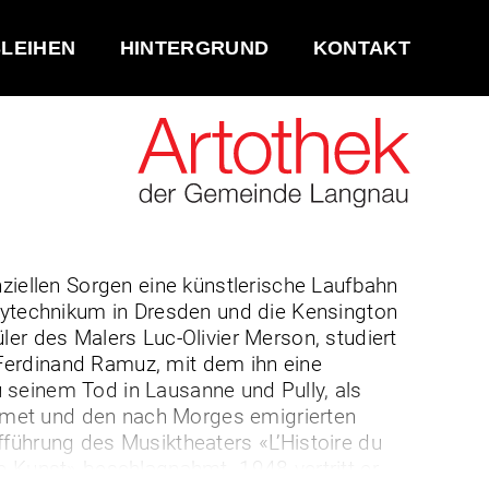
LEIHEN
HINTERGRUND
KONTAKT
ziellen Sorgen eine künstlerische Laufbahn
olytechnikum in Dresden und die Kensington
üler des Malers Luc-Olivier Merson, studiert
s Ferdinand Ramuz, mit dem ihn eine
 seinem Tod in Lausanne und Pully, als
sermet und den nach Morges emigrierten
führung des Musiktheaters «L’Histoire du
e Kunst» beschlagnahmt. 1948 vertritt er