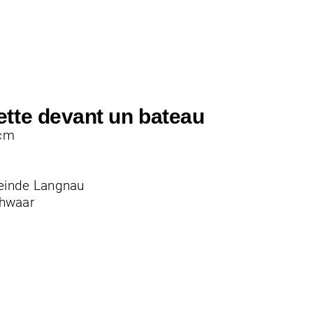
llette devant un bateau
 cm
inde Langnau
chwaar