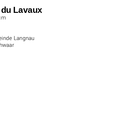
 du Lavaux
 cm
inde Langnau
chwaar