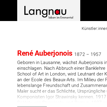
Zum
Inhalt
springen
Künstler:inne
René Auberjonois
1872 – 1957
Geboren in Lausanne, wächst Auberjonois in 
einschlagen. Nach Abbruch einer Banklehre 
School of Art in London, wird Leutnant der Ka
an der Ecole des Beaux-Arts. Im Milieu der 
lebenslange Freundschaft und Zusammenarbe
Maler sucht er das Schlichte, Ursprünglich
Komponisten Igor Strawinsky kennen. 1917 e
Soldat» von Strawinsky und Ramuz. 1937 wer