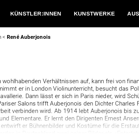
KÜNSTLER:INNEN
KUNSTWERKE
AUS
n <
René Auberjonois
wohlhabenden Verhältnissen auf, kann frei von finan
nimmt er in London Violinunterricht, besucht das P
vallerie. Dann lässt er sich in Paris nieder, wird Sch
Pariser Salons trifft Auberjonois den Dichter Charle
it verbinden wird. Ab 1914 lebt Auberjonois bis zu
e und Elementare. Er lernt den Dirigenten Ernest An
ntwirft er Bühnenbilder und Kostüme für die Erstauf
den in Deutschland zwei seiner Bilder als «Entartet